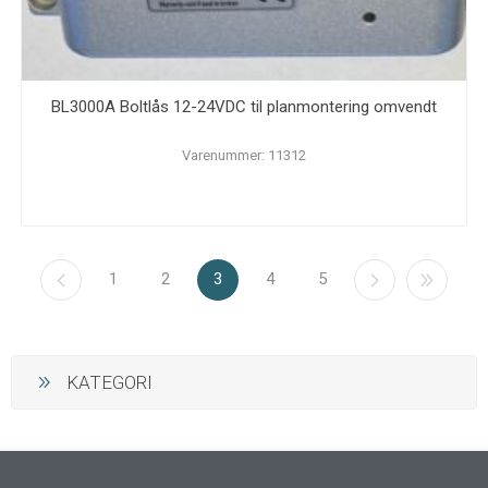
BL3000A Boltlås 12-24VDC til planmontering omvendt
Varenummer: 11312
1
2
3
4
5
KATEGORI