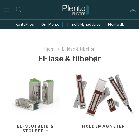
Kontakt os
Om Plento
Tilmeld Nyhedsbrev
Plento.dk
Hjem
El-låse & tilbehør
El-låse & tilbehør
EL-SLUTBLIK &
HOLDEMAGNETER
STOLPER +