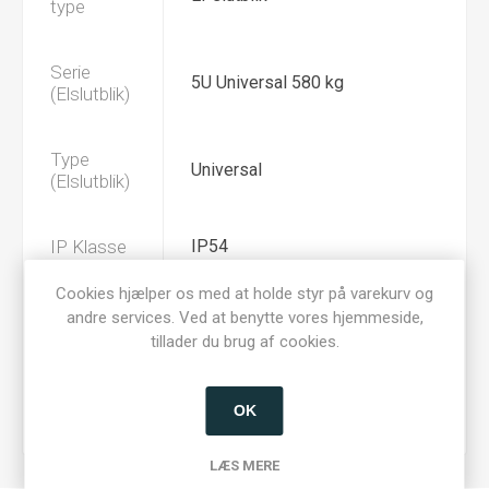
type
Serie
5U Universal 580 kg
(Elslutblik)
Type
Universal
(Elslutblik)
IP Klasse
IP54
Cookies hjælper os med at holde styr på varekurv og
Holdekraft
andre services. Ved at benytte vores hjemmeside,
580
(kg)
tillader du brug af cookies.
Spænding
9-24V AC/DC
OK
(Input)
LÆS MERE