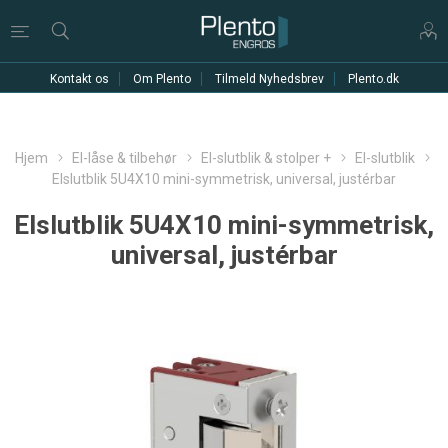
Kontakt os
Om Plento
Tilmeld Nyhedsbrev
Plento.dk
Hjem
El-låse & tilbehør
El-slutblik & stolper +
El-slutblik
Elslutblik 5U4X10 mini-symmetrisk, universal, justérbar
Elslutblik 5U4X10 mini-symmetrisk,
universal, justérbar