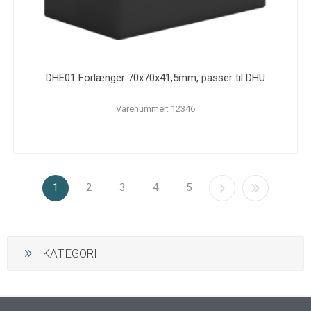
DHE01 Forlænger 70x70x41,5mm, passer til DHU
Varenummer: 12346
1
2
3
4
5
KATEGORI