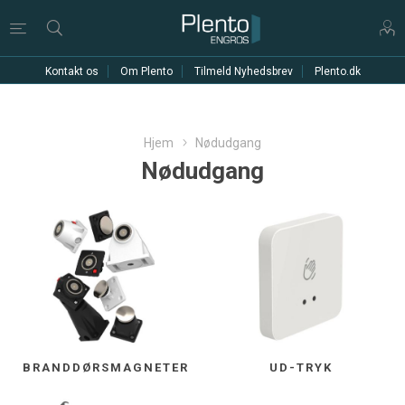
Kontakt os
Om Plento
Tilmeld Nyhedsbrev
Plento.dk
Hjem
Nødudgang
Nødudgang
BRANDDØRSMAGNETER
UD-TRYK