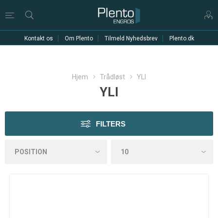
Kontakt os
Om Plento
Tilmeld Nyhedsbrev
Plento.dk
Hjem
Trådløst
YLI
YLI
FILTERS