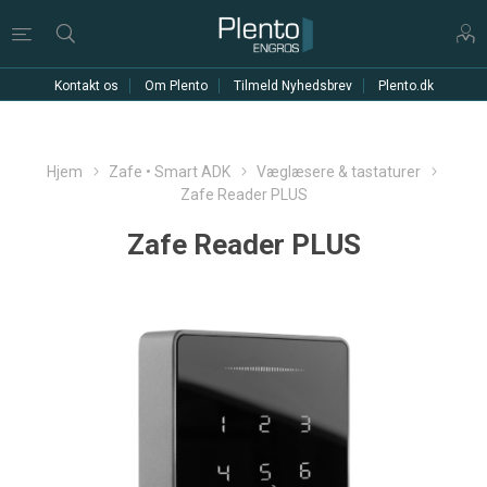
Kontakt os
Om Plento
Tilmeld Nyhedsbrev
Plento.dk
Hjem
Zafe • Smart ADK
Væglæsere & tastaturer
Zafe Reader PLUS
Zafe Reader PLUS