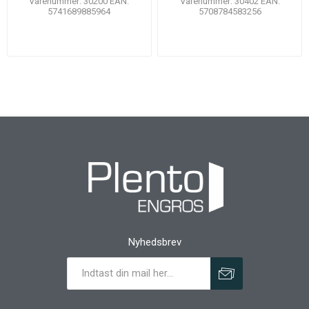
Varenummer: 30200 EAN:
Varenummer: 30402 EAN:
5741689885964
5708784583256
Nyhedsbrev