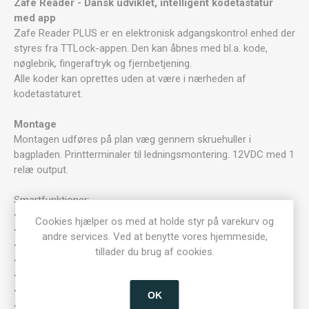
Zafe Reader - Dansk udviklet, intelligent kodetastatur
med app
Zafe Reader PLUS er en elektronisk adgangskontrol enhed der
styres fra TTLock-appen. Den kan åbnes med bl.a. kode,
nøglebrik, fingeraftryk og fjernbetjening.
Alle koder kan oprettes uden at være i nærheden af
kodetastaturet.
Montage
Montagen udføres på plan væg gennem skruehuller i
bagpladen. Printterminaler til ledningsmontering. 12VDC med 1
relæ output.
Smartfunktioner:
• Fingeraftryk, pinkode, Mifare brik
Cookies hjælper os med at holde styr på varekurv og
• Bluetooth E-Nøgle – app på iOS, Android og Apple Watch
andre services. Ved at benytte vores hjemmeside,
• Tidsbestemte koder/brikker
tillader du brug af cookies.
• Engangskoder (håndværker kode)
• Tidsskema (f.eks. åbningstid)
• Adgangslog
OK
• *Onlineadgang via WiFi, LAN eller 4G (kun med gateway)