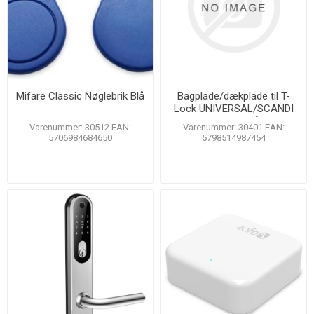
Mifare Classic Nøglebrik Blå
Bagplade/dækplade til T-
Lock UNIVERSAL/SCANDI
39mm, rustfrit stål, 2 stk.
Varenummer: 30512 EAN:
Varenummer: 30401 EAN:
5706984684650
5798514987454