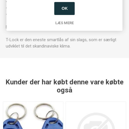
• *Onlineadgang via WiFi, LAN eller 4G (kun med gateway)
• Dansk eller Engelsk tale
OK
• IP55
LÆS MERE
Mål: 310x39x23mm
T-Lock er den eneste smartlås af sin slags, som er særligt
udviklet til det skandinaviske klima.
Kunder der har købt denne vare købte
også