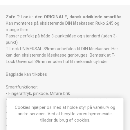
Zafe T-Lock - den ORIGINALE, dansk udviklede smartlås
Kan monteres på eksisterende DIN låsekasser, Ruko 245 og
mange flere.
Passer perfekt på både 3-punktslåse og standard (uden 3-
punkt).
T-Lock UNIVERSAL 39mm anbefales til DIN låsekasser. Her
kan den eksisterende låsekasse genbruges. Bemærk at T-
Lock Universal 39mm er uden hul til mekanisk cylinder.
Bagplade kan tilkøbes
Smartfunktioner:
• Fingeraftryk, pinkode, Mifare brik
• Bluetooth E-Nøgle – app på iOS, Android og Apple Watch
• Tidsbestemte koder/brikker
Cookies hjælper os med at holde styr på varekurv og
• Engangskoder (håndværker kode)
andre services. Ved at benytte vores hjemmeside,
• Tidsskema (f.eks. åbningstid)
tillader du brug af cookies.
• Adgangslog