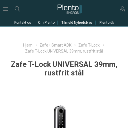
Kontakt os
Om Plento
Tilmeld Nyhedsbrev
Plento.dk
Hjem
Zafe • Smart ADK
Zafe T-Lock
Zafe T-Lock UNIVERSAL 39mm, rustfrit stål
Zafe T-Lock UNIVERSAL 39mm,
rustfrit stål