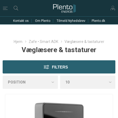
Kontakt os
Om Plento
Tilmeld Nyhedsbrev
Plento.dk
Hjem
Zafe • Smart ADK
Væglæsere & tastaturer
Væglæsere & tastaturer
FILTERS